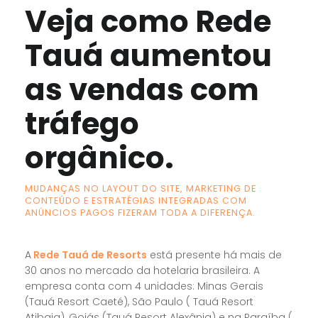
Veja como Rede
Tauá aumentou
as vendas com
tráfego
orgânico.
MUDANÇAS NO LAYOUT DO SITE, MARKETING DE
CONTEÚDO E ESTRATÉGIAS INTEGRADAS COM
ANÚNCIOS PAGOS FIZERAM TODA A DIFERENÇA.
A
Rede Tauá de Resorts
está presente há mais de
30 anos no mercado da hotelaria brasileira. A
empresa conta com 4 unidades: Minas Gerais
(Tauá Resort Caeté), São Paulo ( Tauá Resort
Atibaia), Goiás (Tauá Resort Alexânia) e na Paraíba (