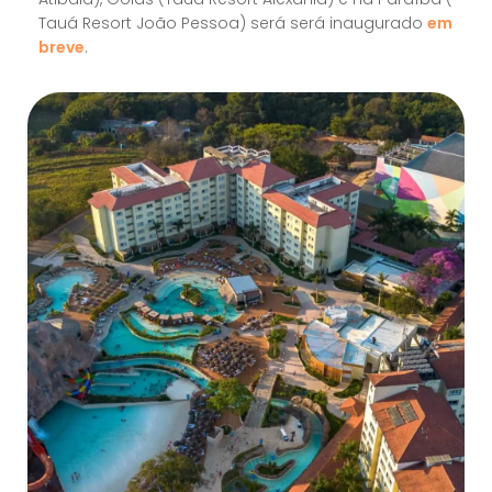
Tauá Resort João Pessoa) será será inaugurado
em
breve
.