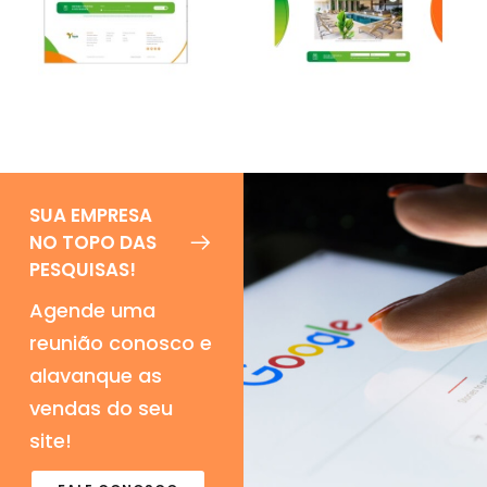
SUA EMPRESA
NO TOPO DAS
PESQUISAS!
Agende uma
reunião conosco e
alavanque as
vendas do seu
site!